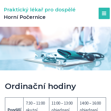
Přeskočit
Praktický lékař pro dospělé
na
Horní Počernice
obsah
Ma
Me
Ordinační hodiny
7:30 – 11:00
11:00 – 13:00
14:00 – 16:00
Pondělí
akutní
objednaní
objednaní